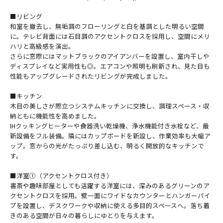
■リビング
和室を撤去し、無垢調のフローリングと白を基調とした明るい空間
に。テレビ背面には石目調のアクセントクロスを採用し、空間にメリ
ハリと高級感を演出。
さらに窓際にはマットブラックのアイアンバーを設置し、室内干しや
ディスプレイなど実用性も◎。エアコンや照明も刷新され、見た目も
性能もアップグレードされたリビングが完成しました。
■キッチン
木目の美しさが際立つシステムキッチンに交換し、調理スペース・収
納ともに機能性を高めました。
IHクッキングヒーターや食器洗い乾燥機、浄水機能付き水栓など、最
新設備をフル装備。隣にはカップボードを新設し、作業効率も大幅ア
ップ。窓からの光がたっぷり差し込む、明るく開放的なキッチンで
す。
■洋室①（アクセントクロス付き）
書斎や趣味部屋としても活躍する洋室には、深みのあるグリーンのア
クセントクロスを採用。壁一面にワイドなカウンターとハンガーパイ
プを設置し、デスクワークや収納に使える多目的スペースへ。落ち着
きのある空間が日々の暮らしにゆとりを与えます。