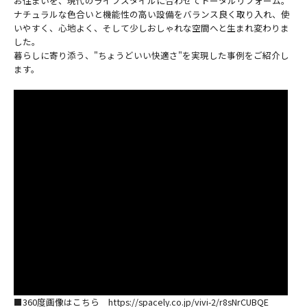
お住まいを、現代のライフスタイルに合わせてトータルリフォーム。
ナチュラルな色合いと機能性の高い設備をバランス良く取り入れ、使
いやすく、心地よく、そして少しおしゃれな空間へと生まれ変わりま
した。
暮らしに寄り添う、"ちょうどいい快適さ"を実現した事例をご紹介し
ます。
■360度画像はこちら https://spacely.co.jp/vivi-2/r8sNrCUBQE