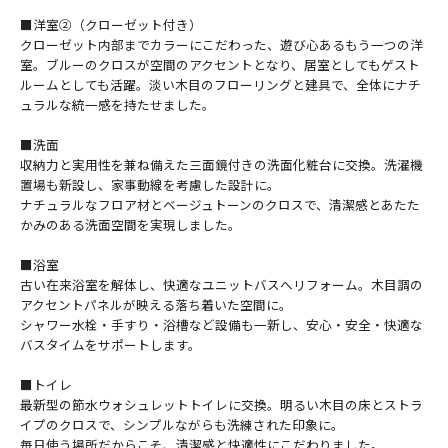
■洋室②（クローゼット付き）
クローゼット内部までカラーにこだわった、遊び心あるもう一つの洋
室。ブルーのクロスが空間のアクセントとなり、居室としてもゲスト
ルームとしても活躍。淡い木目のフローリングと建具で、全体にナチ
ュラルな統一感を持たせました。
■洗面
収納力と実用性を兼ね備えた三面鏡付きの洗面化粧台に交換。洗濯機
置場も新設し、家事動線を考慮した設計に。
ナチュラルなフロア材とベージュトーンのクロスで、清潔感とあたた
かみのある洗面空間を実現しました。
■浴室
古い在来浴室を解体し、快適なユニットバスへリフォーム。木目調の
アクセントパネルが映える落ち着いた空間に。
シャワー水栓・手すり・浴槽など設備も一新し、安心・安全・快適な
バスタイムをサポートします。
■トイレ
最新型の節水ウォシュレットトイレに交換。明るい木目の床とストラ
イプのクロスで、シンプルながらも洗練された印象に。
毎日使う場所だからこそ、清潔感と快適性にこだわりました。