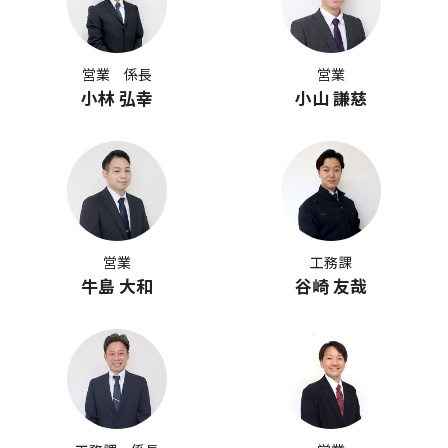
営業 係長
営業
小林 弘幸
小山 謙慈
営業
工務課
牛島 大和
谷崎 友哉