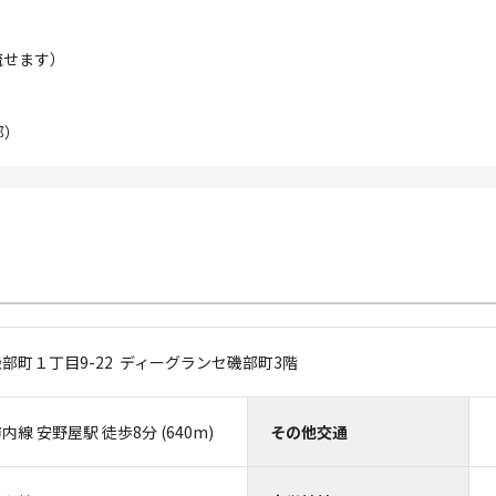
流せます）
部）
部町１丁目9-22 ディーグランセ磯部町3階
線 安野屋駅 徒歩8分 (640m)
その他交通