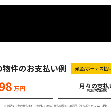
の物件のお支払い例
頭金/ボーナス払
98
月々の支払
万円
（初回お支払額）
※上記支払例の借入条件：金利0.380%、借入総額
3,498
万円（うちボーナス払い0円）、