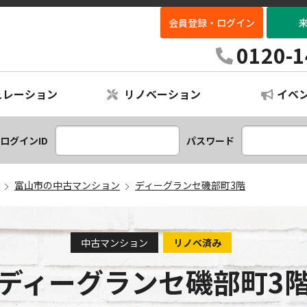
会員登録・ログイン
ビビすま
0120-1
ュレーション
リノベーション
イベ
ションプラン
レーション
ログインID
パスワード
富山市の中古マンション
ディーグランセ磯部町3階
中古マンション
リノベ済み
ディーグランセ磯部町3