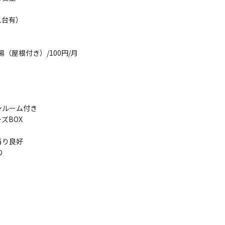
1台有）
（屋根付き）/100円/月
器
ンルーム付き
ズBOX
当り良好
貼り
ド