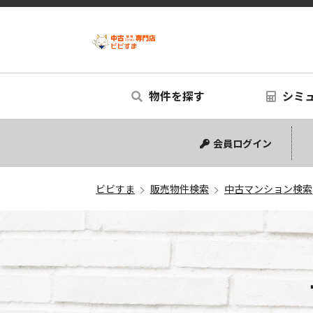
物件を探す
シミ
中古マンション
中古一戸建て
新築一戸建て
事業用
土地
リノベー
シミュ
会員ログイン
ビビすま
販売物件検索
中古マンション検索