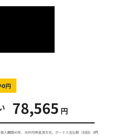
い0円
78,565
い
円
借入期間40年、元利均等返済方式、ボーナス支払額（初回）0円