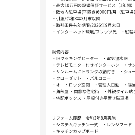
・最大10万円の設備保証サービス（1年間）
・敷地内駐車場(平置き)6000円/月（駐車場
・引渡/令和8年3月末以降
・取引条件有効期限/2026年9月末日
・インターネット環境/フレッツ光 ・駐輪場
設備内容
・IHクッキングヒーター ・電気温水
・テレビモニター付きインターホン ・サ
・サンルームにトランク収納付き ・シュー
・クローゼット ・バルコニー
・オートロック玄関 ・管理人日勤 ・陽
・角部屋 ・閑静な住宅街 ・外観タイル
・宅配ボックス ・屋根付き平置き駐車場
リフォーム履歴 令和3年8月実施
・システムキッチン一式 ・レンジフー
・キッチンカップボード